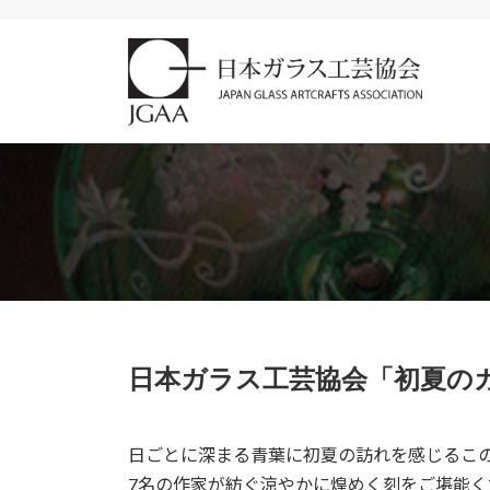
コ
ナ
ン
ビ
テ
ゲ
ン
ー
ツ
シ
へ
ョ
ス
ン
キ
に
ッ
移
プ
動
日本ガラス工芸協会「初夏の
日ごとに深まる青葉に初夏の訪れを感じるこ
7名の作家が紡ぐ涼やかに煌めく刻をご堪能く