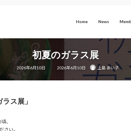
Home
News
Memb
初夏のガラス展
最
2026年6月10日
2026年6月10日
上島 あい子
終
更
新
日
時
:
ガラス展」
の頃、
ださい。