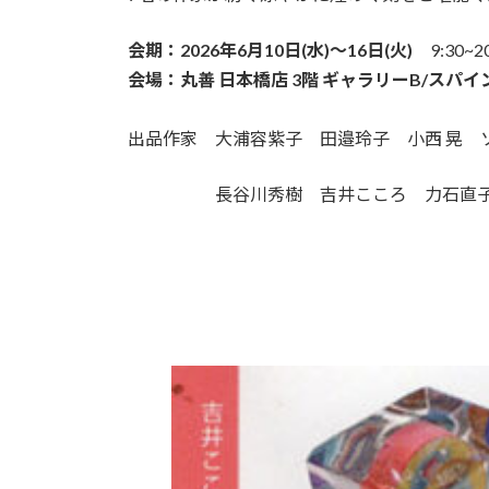
会期：2026年6月10日(水)〜16日(火)
9:30~2
会場：丸善 日本橋店 3階 ギャラリーB/スパ
出品作家 大浦容紫子 田邉玲子 小西 晃 
長谷川秀樹 吉井こころ 力石直