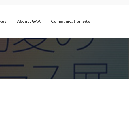
ers
About JGAA
Communication Site