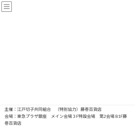
コ
ナ
ン
ビ
テ
ゲ
ン
ー
ツ
シ
へ
ョ
第7回 江戸切子桜祭り
ス
ン
キ
に
最
ッ
移
2025年3月12日
2025年3月18日
上島 あい子
終
プ
動
更
新
日
時
:
当協会賛助会員である江戸切子協同組合が毎年開催している春の
展示会です。
「第37回江戸切子新作展」も併催されます。
会期：2025年４月4日(金)~6日(日) 11:00~21:00
主催：江戸切子共同組合 （特別協力）藤巻百貨店
会場：東急プラザ銀座 メイン会場３F特設会場 第2会場 B1F藤
巻百貨店