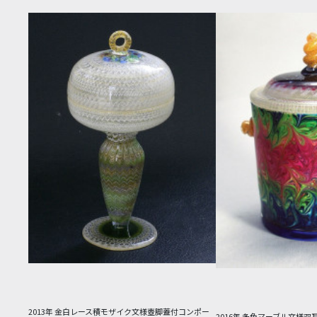
2013年 金白レース積モザイク文様壺脚蓋付コンポー
2016年 多色マーブル文様双