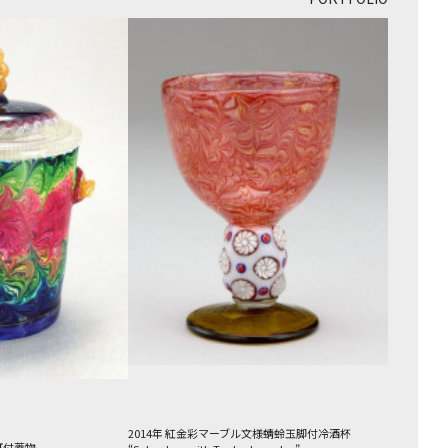
2014年 紅金彩マーブル文様蜻蛉玉脚付冷酒杯
耳付蓋物