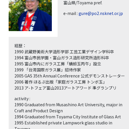
富山県/Toyama pref.
e-mail :
gure@po2.nsknet.or.jp
経歴：
1990 武蔵野美術大学造形学部 工芸工業デザイン学科卒
1994 富山市民学園・富山ガラス造形研究所造形科卒
1995 富山市内にガラス工房「蜻蛉玉丙午」設立
1999 「台湾国際ガラス展」招待作家
2005 GAS 35th Annual Conference 公式デモンストレーター
2006 著作 ほるぷ出版「家庭ガラス工房 トンボ玉」
2013 ア-トフェア富山2013アートアワード 準グランプリ
activity :
1990 Graduated from Musashino Art University, major in
Craft and Product Design
1994 Graduated from Toyama City Institute of Glass Art
1995 Established private Lampwork glass studio in
Toyama