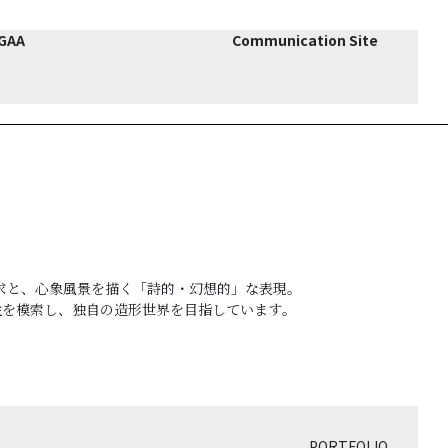
JGAA
Communication Site
求と、心象風景を描く「詩的・幻想的」な表現。
性を模索し、独自の造形世界を目指しています
。
PORTFOLIO