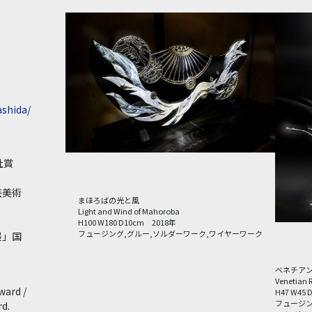
shida/
社賞
芸美術
まほろばの光と風
Light and Wind of Mahoroba
H100 W180 D10cm 2018年
フュージング,グルー,ソルダーワーク,ワイヤーワーク
展」国
ベネチアン
Venetian 
ward /
H47 W45
フュージン
d.