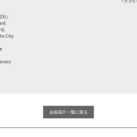
ーク,グル
23) /
ard
rd;
to City
e
orary
会員紹介一覧に戻る