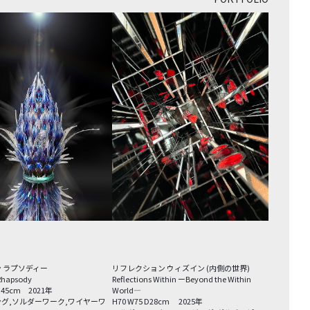
 ラプソディー
リフレクション ウィズイン (内側の世界)
Rhapsody
Reflections Within ーBeyond the Within
 D45cm 2021年
World―
グ,ソルダーワーク,ワイヤーワ
H70 W75 D28cm 2025年