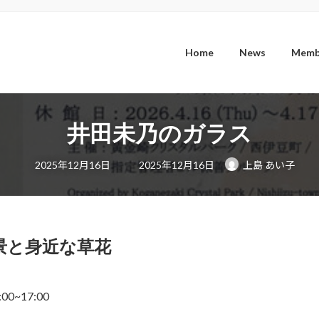
Home
News
Memb
井田未乃のガラス
最
2025年12月16日
2025年12月16日
上島 あい子
終
更
新
日
時
:
景と身近な草花
00~17:00