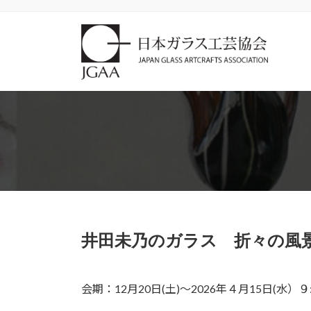
コ
ナ
ン
ビ
テ
ゲ
ン
ー
ツ
シ
へ
ョ
ス
ン
キ
に
ッ
移
プ
動
井田未乃のガラス 折々の風
会期：12月20日(土)〜2026年４月15日(水）９: