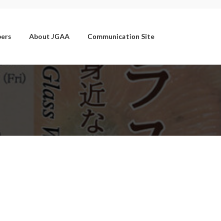
ers
About JGAA
Communication Site