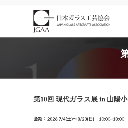
コ
ナ
ン
ビ
テ
ゲ
ン
ー
ツ
シ
へ
ョ
ス
ン
第
キ
に
ッ
移
プ
動
第10回 現代ガラス展 in 山陽
会期：2026.7/4(土)〜8/23(日)
10;00~18:00