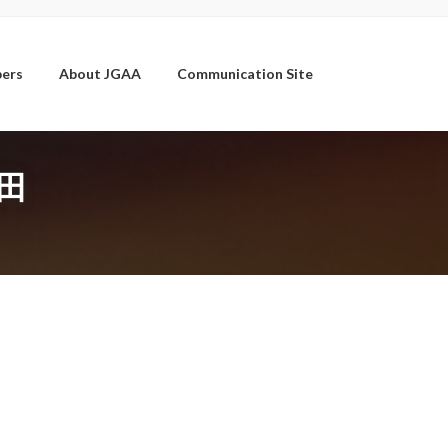
ers
About JGAA
Communication Site
野田