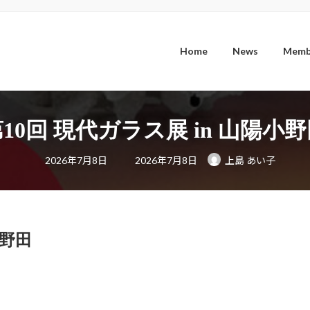
Home
News
Memb
10回 現代ガラス展 in 山陽小
最
2026年7月8日
2026年7月8日
上島 あい子
終
更
新
日
時
:
小野田